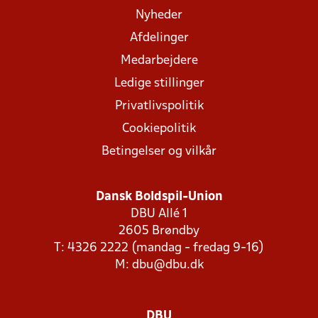
Nyheder
Afdelinger
Medarbejdere
Ledige stillinger
Privatlivspolitik
Cookiepolitik
Betingelser og vilkår
Dansk Boldspil-Union
DBU Allé 1
2605 Brøndby
T: 4326 2222 (mandag - fredag 9-16)
M:
dbu@dbu.dk
DBU