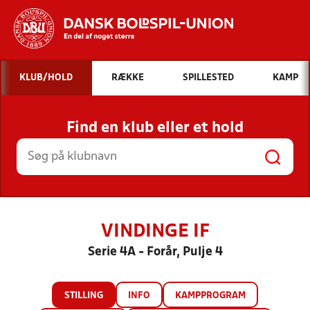
Hvad vil du søge efter?
KLUB/HOLD
RÆKKE
SPILLESTED
KAMP
INDHOLD OG NYHEDER
Find en klub eller et hold
STILLINGER, RESULTATER, KLUBBER OG
HOLD
VINDINGE IF
Serie 4A - Forår, Pulje 4
STILLING
INFO
KAMPPROGRAM