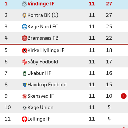
1
Vindinge IF
11
27
2
Kontra BK (1)
11
27
3
Køge Nord FC
11
25
4
Bramsnæs FB
11
22
5
Kirke Hyllinge IF
11
18
6
Såby Fodbold
11
17
7
Ukabuni IF
11
16
8
Havdrup Fodbold
11
15
9
Skensved IF
11
10
!
10
Køge Union
11
5
11
Lellinge IF
11
4