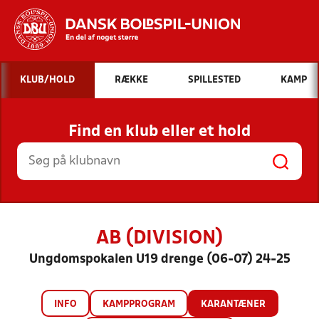
Hvad vil du søge efter?
KLUB/HOLD
RÆKKE
SPILLESTED
KAMP
INDHOLD OG NYHEDER
Find en klub eller et hold
STILLINGER, RESULTATER, KLUBBER OG
HOLD
AB (DIVISION)
Ungdomspokalen U19 drenge (06-07) 24-25
INFO
KAMPPROGRAM
KARANTÆNER