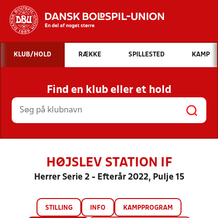
Hvad vil du søge efter?
KLUB/HOLD
RÆKKE
SPILLESTED
KAMP
INDHOLD OG NYHEDER
Find en klub eller et hold
STILLINGER, RESULTATER, KLUBBER OG
HOLD
HØJSLEV STATION IF
Herrer Serie 2 - Efterår 2022, Pulje 15
STILLING
INFO
KAMPPROGRAM