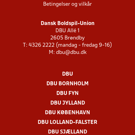
Betingelser og vilkår
Dansk Boldspil-Union
DBU Allé 1
2605 Brøndby
T: 4326 2222 (mandag - fredag 9-16)
M:
dbu@dbu.dk
DBU
DBU BORNHOLM
DBU FYN
DBU JYLLAND
DBU KØBENHAVN
DBU LOLLAND-FALSTER
DBU SJÆLLAND