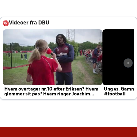
Videoer fra DBU
Hvem overtager nr.10 efter Eriksen? Hvem
Ung vs. Gamm
glemmer sit pas? Hvem ringer Joachim
#football
altid til efter kampe?