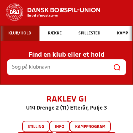
Hvad vil du søge efter?
KLUB/HOLD
RÆKKE
SPILLESTED
KAMP
INDHOLD OG NYHEDER
Find en klub eller et hold
STILLINGER, RESULTATER, KLUBBER OG
HOLD
RAKLEV GI
U14 Drenge 2 (11) Efterår, Pulje 3
STILLING
INFO
KAMPPROGRAM