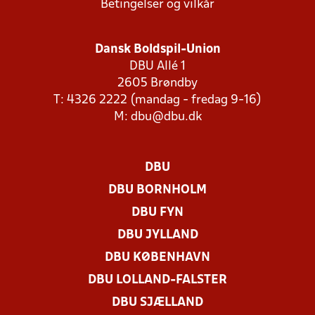
Betingelser og vilkår
Dansk Boldspil-Union
DBU Allé 1
2605 Brøndby
T: 4326 2222 (mandag - fredag 9-16)
M:
dbu@dbu.dk
DBU
DBU BORNHOLM
DBU FYN
DBU JYLLAND
DBU KØBENHAVN
DBU LOLLAND-FALSTER
DBU SJÆLLAND