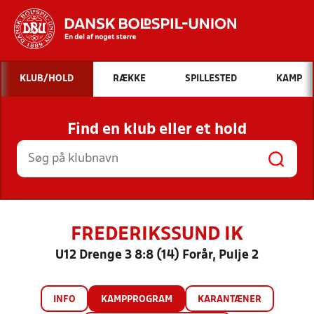
Hvad vil du søge efter?
KLUB/HOLD
RÆKKE
SPILLESTED
KAMP
INDHOLD OG NYHEDER
Find en klub eller et hold
STILLINGER, RESULTATER, KLUBBER OG
HOLD
FREDERIKSSUND IK
U12 Drenge 3 8:8 (14) Forår, Pulje 2
INFO
KAMPPROGRAM
KARANTÆNER