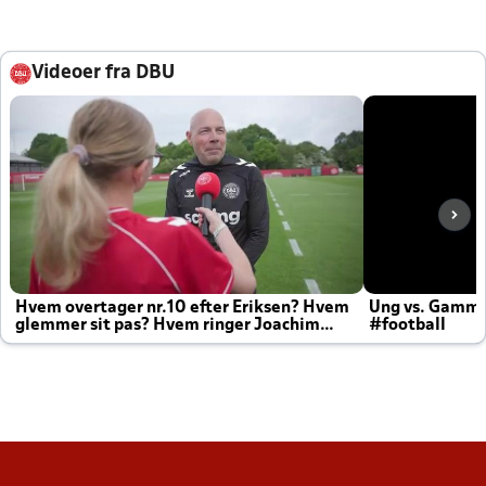
Videoer fra DBU
Hvem overtager nr.10 efter Eriksen? Hvem
Ung vs. Gamm
glemmer sit pas? Hvem ringer Joachim
#football
altid til efter kampe?