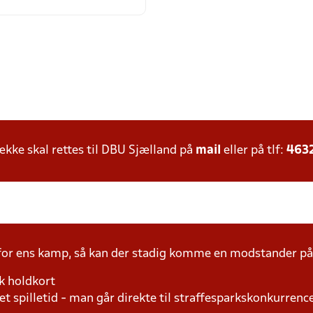
ke skal rettes til DBU Sjælland på
mail
eller på tlf:
463
 for ens kamp, så kan der stadig komme en modstander 
k holdkort
t spilletid - man går direkte til straffesparkskonkurrence