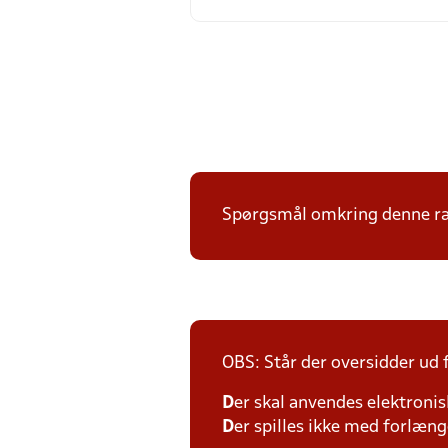
Spørgsmål omkring denne ræk
OBS: Står der oversidder ud
D
er skal anvendes elektronis
D
er spilles ikke med forlænge