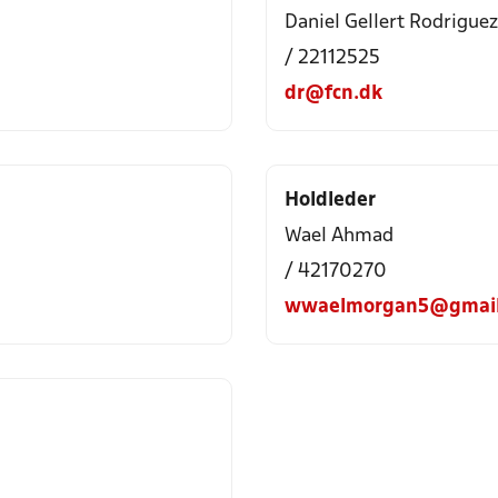
Daniel Gellert Rodriguez 
/ 22112525
dr@fcn.dk
Holdleder
Wael Ahmad
/ 42170270
wwaelmorgan5@gmail