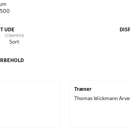
rum
2500
T UDE
DIS
STRØMPER
Sort
ORBEHOLD
Træner
Thomas Wickmann Arve