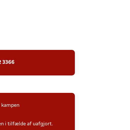
2 3366
på kampen
n i tilfælde af uafgjort.