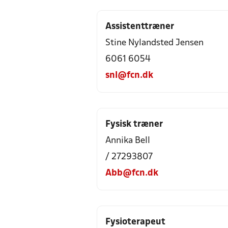
Assistenttræner
Stine Nylandsted Jensen
6061 6054
snl@fcn.dk
Fysisk træner
Annika Bell
/ 27293807
Abb@fcn.dk
Fysioterapeut