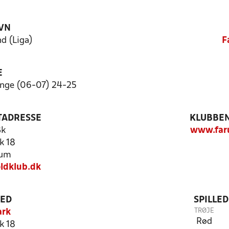
VN
d (Liga)
F
E
nge (06-07) 24-25
TADRESSE
KLUBBEN
Bk
www.far
k 18
rum
ldklub.dk
TED
SPILLE
TRØJE
ark
Rød
k 18