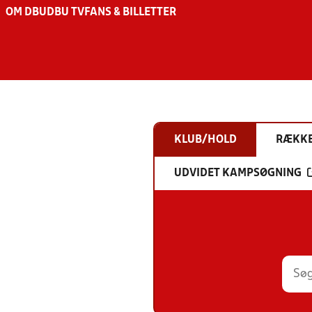
OM DBU
DBU TV
FANS & BILLETTER
KLUB/HOLD
RÆKK
UDVIDET KAMPSØGNING