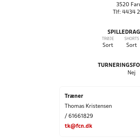
3520 Fa
Tlf: 4434 
SPILLEDRAG
TRØJE
SHORTS
Sort
Sort
TURNERINGSF
Nej
Træner
Thomas Kristensen
/ 61661829
tk@fcn.dk