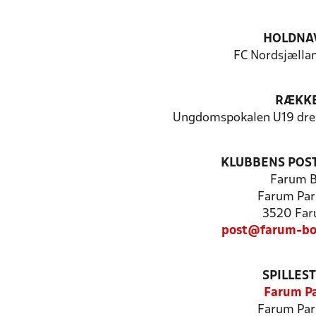
HOLDNA
FC Nordsjællan
RÆKK
Ungdomspokalen U19 dre
KLUBBENS POS
Farum 
Farum Par
3520 Fa
post@farum-bo
SPILLES
Farum P
Farum Par