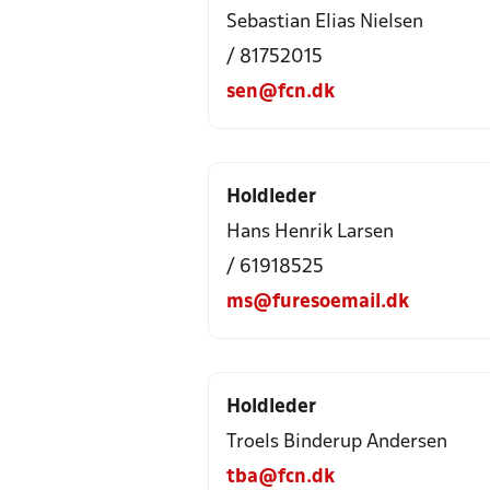
Sebastian Elias Nielsen
/ 81752015
sen@fcn.dk
Holdleder
Hans Henrik Larsen
/ 61918525
ms@furesoemail.dk
Holdleder
Troels Binderup Andersen
tba@fcn.dk