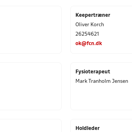
Keepertræner
Oliver Korch
26254621
ok@fcn.dk
Fysioterapeut
Mark Tranholm Jensen
Holdleder