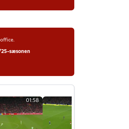
office.
24/25-sæsonen
01:58
01:58