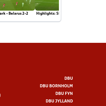
rk - Belarus 2-2
Highlights: Skotland - Danmark 4-2
J
E
DBU
DBU BORNHOLM
DBU FYN
)
DBU JYLLAND