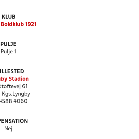
KLUB
Boldklub 1921
PULJE
Pulje 1
ILLESTED
by Stadion
toftevej 61
 Kgs.Lyngby
: 4588 4060
PENSATION
Nej