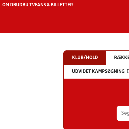
OM DBU
DBU TV
FANS & BILLETTER
KLUB/HOLD
RÆKK
UDVIDET KAMPSØGNING