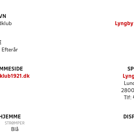
VN
dklub
Lyngby 
E
 Efterår
EMMESIDE
SP
klub1921.dk
Lyng
Lund
2800
Tlf
 HJEMME
DIS
STRØMPER
Blå