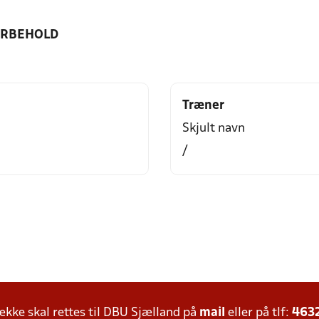
ORBEHOLD
Træner
Skjult navn
/
ke skal rettes til DBU Sjælland på
mail
eller på tlf:
463