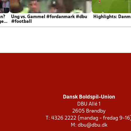
en?
Ung vs. Gammel #fordanmark #dbu
Highlights: Danma
ger
#football
Dansk Boldspil-Union
DBU Allé 1
2605 Brøndby
T: 4326 2222 (mandag - fredag 9-16
M:
dbu@dbu.dk