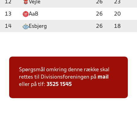
12
Vejle
26
23
13
AaB
26
20
14
Esbjerg
26
18
Spørgsmål omkring denne række skal
rettes til Divisionsforeningen på
mail
eller på tlf:
3525 1545