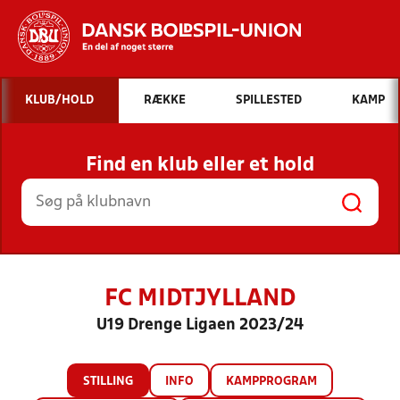
Hvad vil du søge efter?
KLUB/HOLD
RÆKKE
SPILLESTED
KAMP
INDHOLD OG NYHEDER
Find en klub eller et hold
STILLINGER, RESULTATER, KLUBBER OG
HOLD
FC MIDTJYLLAND
U19 Drenge Ligaen 2023/24
STILLING
INFO
KAMPPROGRAM