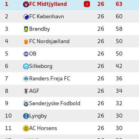
1
FC Midtjylland
26
63
i
2
FC København
26
60
3
Brøndby
26
58
4
FC Nordsjælland
26
50
5
OB
26
50
6
Silkeborg
26
42
7
Randers Freja FC
26
36
8
AGF
26
34
9
Sønderjyske Fodbold
26
32
10
Lyngby
26
30
11
AC Horsens
26
30