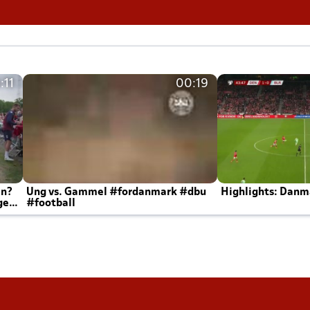
:11
00:19
en?
Ung vs. Gammel #fordanmark #dbu
Highlights: Danma
ger
#football