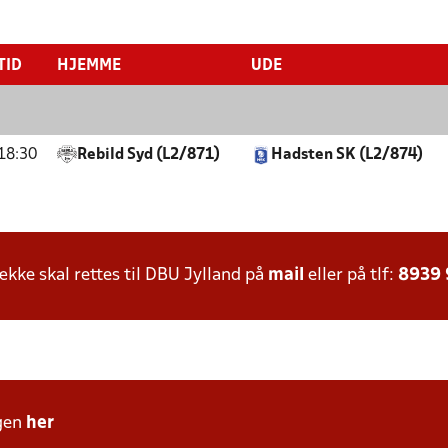
TID
HJEMME
UDE
18:30
Rebild Syd (L2/871)
Hadsten SK (L2/874)
ke skal rettes til DBU Jylland på
mail
eller på tlf:
8939
gen
her