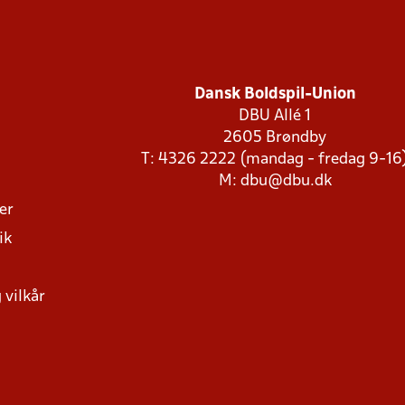
Dansk Boldspil-Union
DBU Allé 1
2605 Brøndby
T: 4326 2222 (mandag - fredag 9-16
M:
dbu@dbu.dk
ger
ik
 vilkår