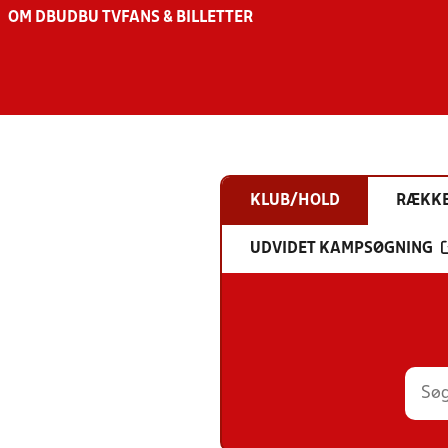
OM DBU
DBU TV
FANS & BILLETTER
KLUB/HOLD
RÆKK
UDVIDET KAMPSØGNING