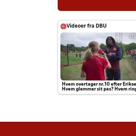
Videoer fra DBU
05
Hvem overtager nr.10 efter Eriks
Hvem glemmer sit pas? Hvem rin
Joachim altid til efter kampe?