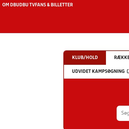
OM DBU
DBU TV
FANS & BILLETTER
KLUB/HOLD
RÆKK
UDVIDET KAMPSØGNING