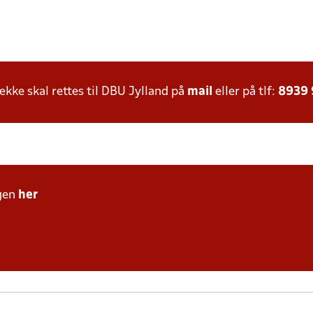
ke skal rettes til DBU Jylland på
mail
eller på tlf:
8939
gen
her