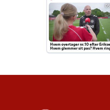
05
Hvem overtager nr.10 efter Eriks
Hvem glemmer sit pas? Hvem rin
Joachim altid til efter kampe?