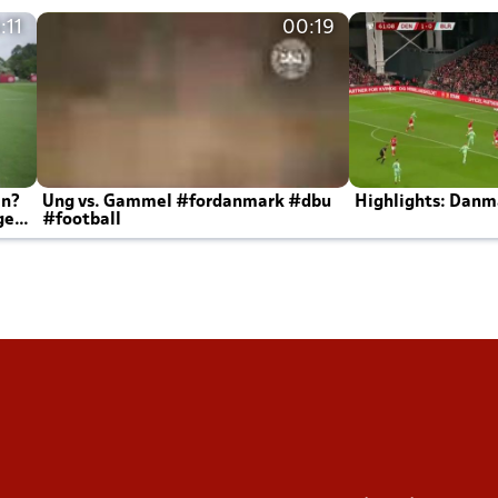
:11
00:19
en?
Ung vs. Gammel #fordanmark #dbu
Highlights: Danma
ger
#football