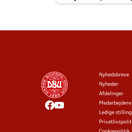
Joachim altid til efter kampe?
Nyhedsbreve
Nyheder
Afdelinger
Medarbejdere
Ledige stillin
Privatlivspolit
Cookiepolitik