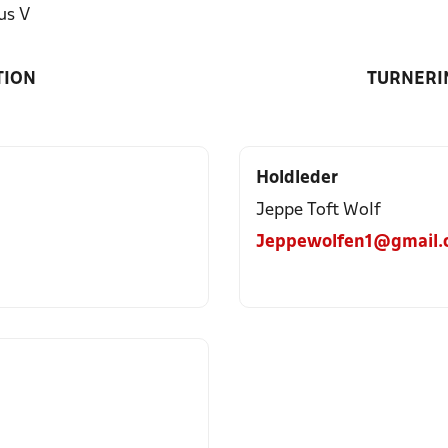
us V
TION
TURNERI
Holdleder
Jeppe Toft Wolf
Jeppewolfen1@gmail.