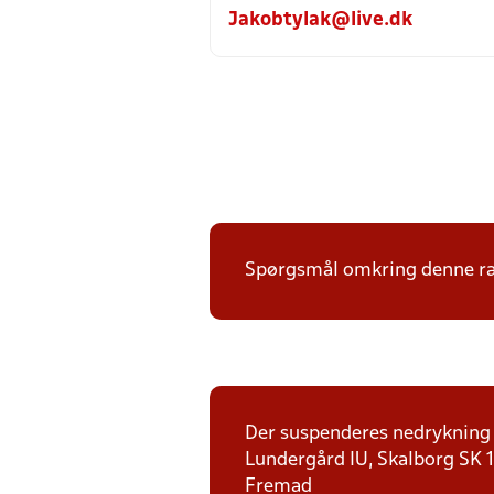
Jakobtylak@live.dk
Spørgsmål omkring denne ræk
Der suspenderes nedrykning f
Lundergård IU, Skalborg SK 1,
Fremad