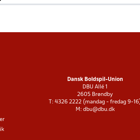
Dansk Boldspil-Union
DBU Allé 1
2605 Brøndby
T: 4326 2222 (mandag - fredag 9-16
M:
dbu@dbu.dk
ger
ik