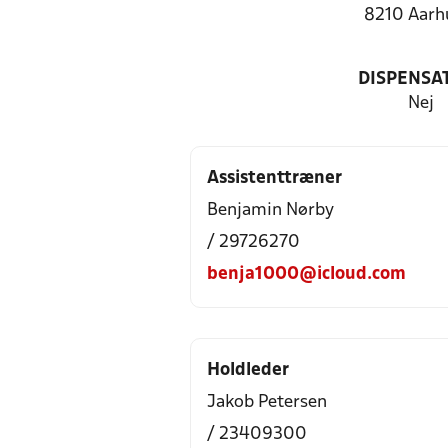
8210 Aarh
DISPENSA
Nej
Assistenttræner
Benjamin Nørby
/ 29726270
benja1000@icloud.com
Holdleder
Jakob Petersen
/ 23409300