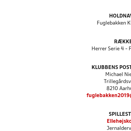
HOLDNA
Fuglebakken 
RÆKK
Herrer Serie 4 -
KLUBBENS POS
Michael Ni
Trillegårds
8210 Aarh
fuglebakken2019
SPILLES
Ellehøjsk
Jernalderv