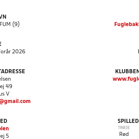
VN
KFUM (9)
Fuglebak
E
 Forår 2026
TADRESSE
KLUBBEN
elsen
www.fugl
vej 49
us V
@gmail.com
TED
SPILLE
TRØJE
olen
Rød
ej 5