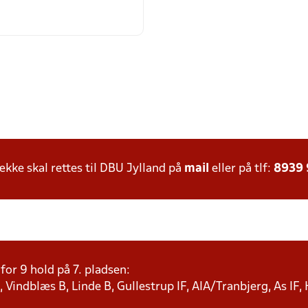
ke skal rettes til DBU Jylland på
mail
eller på tlf:
8939
or 9 hold på 7. pladsen:
 Vindblæs B, Linde B, Gullestrup IF, AIA/Tranbjerg, As IF,