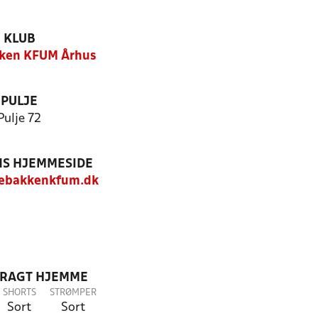
KLUB
ken KFUM Århus
PULJE
Pulje 72
S HJEMMESIDE
ebakkenkfum.dk
DRAGT HJEMME
SHORTS
STRØMPER
Sort
Sort