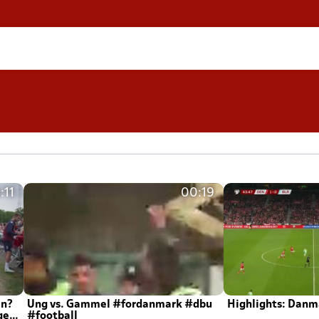
:11
00:19
en?
Ung vs. Gammel #fordanmark #dbu
Highlights: Danma
ger
#football