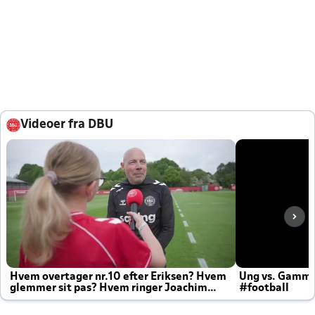
Videoer fra DBU
Hvem overtager nr.10 efter Eriksen? Hvem
Ung vs. Gamm
glemmer sit pas? Hvem ringer Joachim
#football
altid til efter kampe?