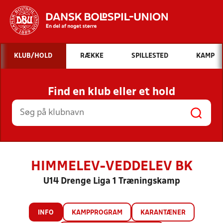
Hvad vil du søge efter?
KLUB/HOLD
RÆKKE
SPILLESTED
KAMP
INDHOLD OG NYHEDER
Find en klub eller et hold
STILLINGER, RESULTATER, KLUBBER OG
HOLD
HIMMELEV-VEDDELEV BK
U14 Drenge Liga 1 Træningskamp
INFO
KAMPPROGRAM
KARANTÆNER