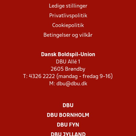
Ledige stillinger
Privatlivspolitik
Cookiepolitik
Betingelser og vilkår
Dansk Boldspil-Union
DBU Allé 1
2605 Brøndby
T: 4326 2222 (mandag - fredag 9-16)
M:
dbu@dbu.dk
DBU
DBU BORNHOLM
DBU FYN
DBU JYLLAND