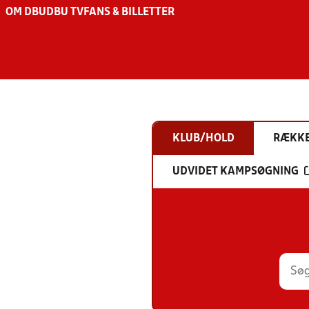
OM DBU
DBU TV
FANS & BILLETTER
KLUB/HOLD
RÆKK
UDVIDET KAMPSØGNING