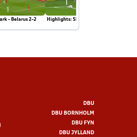
rk - Belarus 2-2
Highlights: Skotland - Danmark 4-2
J
E
DBU
DBU BORNHOLM
DBU FYN
)
DBU JYLLAND