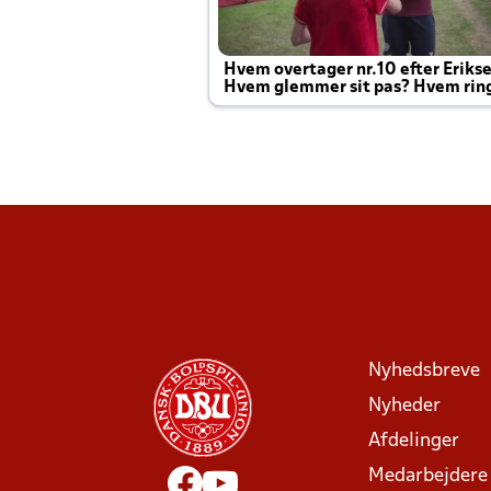
Hvem overtager nr.10 efter Eriks
Hvem glemmer sit pas? Hvem rin
Joachim altid til efter kampe?
Nyhedsbreve
Nyheder
Afdelinger
Medarbejdere