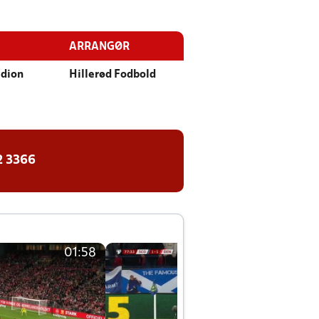
ARRANGØR
adion
Hillerød Fodbold
2 3366
01:58
01:58