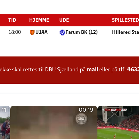
TID
HJEMME
UDE
SPILLESTED
18:00
U14A
Farum BK (12)
Hillerød St
ke skal rettes til DBU Sjælland på
mail
eller på tlf:
463
:11
00:19