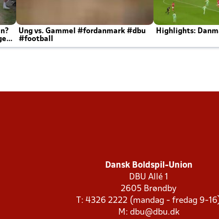
en?
Ung vs. Gammel #fordanmark #dbu
Highlights: Danma
ger
#football
Dansk Boldspil-Union
DBU Allé 1
2605 Brøndby
T: 4326 2222 (mandag - fredag 9-16
M:
dbu@dbu.dk