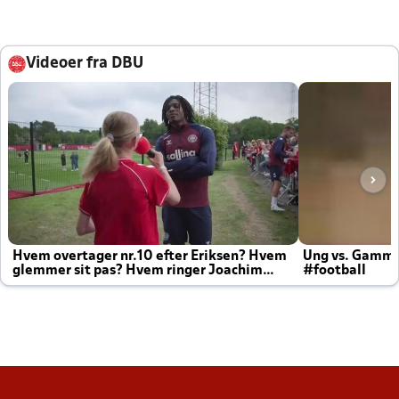
Videoer fra DBU
Hvem overtager nr.10 efter Eriksen? Hvem
Ung vs. Gamm
glemmer sit pas? Hvem ringer Joachim
#football
altid til efter kampe?