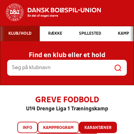
Hvad vil du søge efter?
KLUB/HOLD
RÆKKE
SPILLESTED
KAMP
INDHOLD OG NYHEDER
Find en klub eller et hold
STILLINGER, RESULTATER, KLUBBER OG
HOLD
GREVE FODBOLD
U14 Drenge Liga 1 Træningskamp
INFO
KAMPPROGRAM
KARANTÆNER