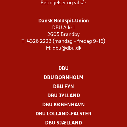
Betingelser og vilkår
Dansk Boldspil-Union
DBU Allé 1
2605 Brøndby
T: 4326 2222 (mandag - fredag 9-16)
M:
dbu@dbu.dk
DBU
DBU BORNHOLM
DBU FYN
DBU JYLLAND
DBU KØBENHAVN
DBU LOLLAND-FALSTER
DBU SJÆLLAND