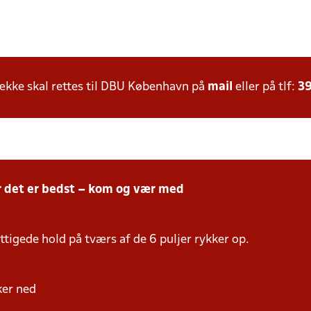
kke skal rettes til DBU København på
mail
eller på tlf:
39
r det er bedst – kom og vær med
tigede hold på tværs af de 6 puljer rykker op.
kker ned