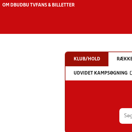
OM DBU
DBU TV
FANS & BILLETTER
KLUB/HOLD
RÆKK
UDVIDET KAMPSØGNING