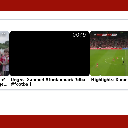
:11
00:19
en?
Ung vs. Gammel #fordanmark #dbu
Highlights: Danma
ger
#football