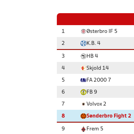
1
Østerbro IF 5
2
K.B. 4
3
HB 4
4
Skjold 14
5
FA 2000 7
6
FB 9
7
Volvox 2
8
Sønderbro Fight 2
9
Frem 5