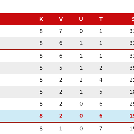
K
V
U
T
8
7
0
1
3
8
6
1
1
3
8
6
1
1
3
8
5
1
2
3
8
2
2
4
2
8
2
1
5
1
8
2
0
6
2
8
2
0
6
1
8
1
0
7
1