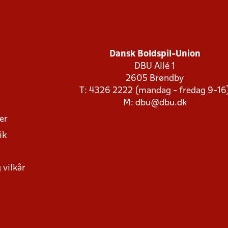
Dansk Boldspil-Union
DBU Allé 1
2605 Brøndby
T: 4326 2222 (mandag - fredag 9-16
M:
dbu@dbu.dk
ger
ik
 vilkår