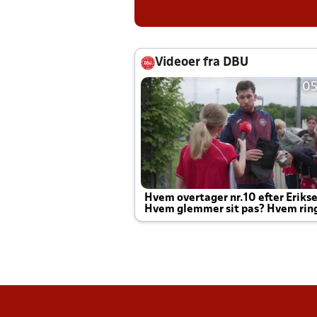
Videoer fra DBU
05
Hvem overtager nr.10 efter Eriks
Hvem glemmer sit pas? Hvem rin
Joachim altid til efter kampe?