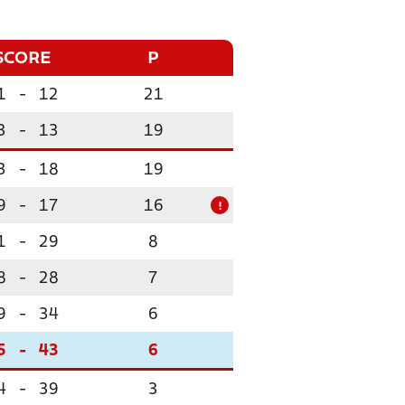
SCORE
P
1
-
12
21
3
-
13
19
3
-
18
19
9
-
17
16
!
1
-
29
8
8
-
28
7
9
-
34
6
5
-
43
6
4
-
39
3