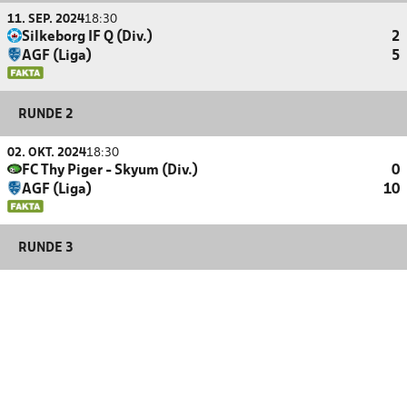
11. SEP. 2024
18:30
Silkeborg IF Q (Div.)
2
AGF (Liga)
5
RUNDE 2
02. OKT. 2024
18:30
FC Thy Piger - Skyum (Div.)
0
AGF (Liga)
10
RUNDE 3