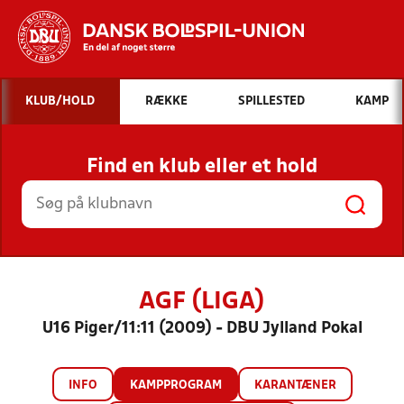
Hvad vil du søge efter?
KLUB/HOLD
RÆKKE
SPILLESTED
KAMP
INDHOLD OG NYHEDER
Find en klub eller et hold
STILLINGER, RESULTATER, KLUBBER OG
HOLD
AGF (LIGA)
U16 Piger/11:11 (2009) - DBU Jylland Pokal
INFO
KAMPPROGRAM
KARANTÆNER