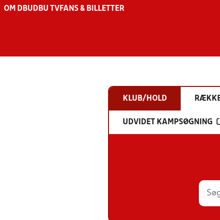
OM DBU
DBU TV
FANS & BILLETTER
KLUB/HOLD
RÆKK
UDVIDET KAMPSØGNING