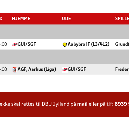
ID
HJEMME
UDE
SPILL
:00
GUI/SGF
Aabybro IF (L3/412)
Grundf
:00
AGF, Aarhus (Liga)
GUI/SGF
Freden
ke skal rettes til DBU Jylland på
mail
eller på tlf:
8939