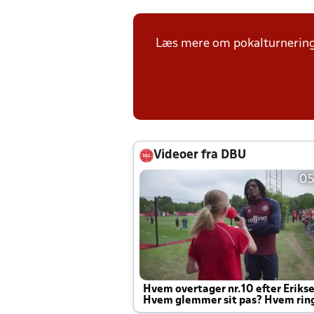
Læs mere om pokalturnerin
Videoer fra DBU
05
Hvem overtager nr.10 efter Eriks
Hvem glemmer sit pas? Hvem rin
Joachim altid til efter kampe?