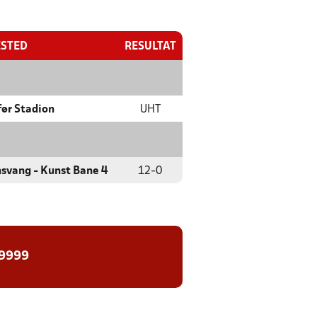
ESTED
RESULTAT
ør Stadion
UHT
svang - Kunst Bane 4
12
-
0
 9999