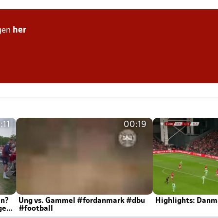
gen
her
:11
00:19
en?
Ung vs. Gammel #fordanmark #dbu
Highlights: Danma
ger
#football