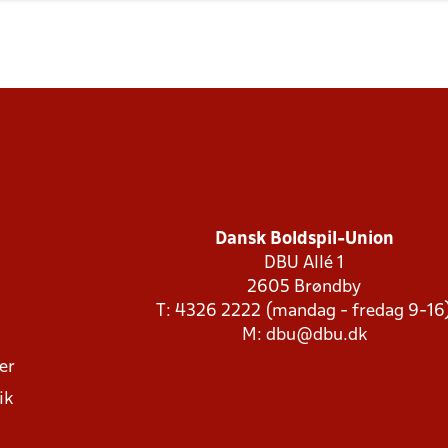
Dansk Boldspil-Union
DBU Allé 1
2605 Brøndby
T: 4326 2222 (mandag - fredag 9-16
M:
dbu@dbu.dk
ger
ik