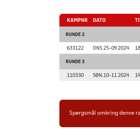
KAMPNR
DATO
T
RUNDE 2
633122
ONS.
25-09 2024
18
RUNDE 3
110330
SØN.
10-11 2024
14
Spørgsmål omkring denne ræk