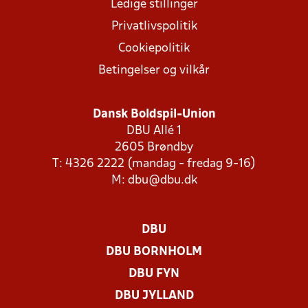
Ledige stillinger
Privatlivspolitik
Cookiepolitik
Betingelser og vilkår
Dansk Boldspil-Union
DBU Allé 1
2605 Brøndby
T: 4326 2222 (mandag - fredag 9-16)
M:
dbu@dbu.dk
DBU
DBU BORNHOLM
DBU FYN
DBU JYLLAND