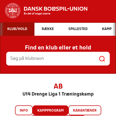
Hvad vil du søge efter?
KLUB/HOLD
RÆKKE
SPILLESTED
KAMP
INDHOLD OG NYHEDER
Find en klub eller et hold
STILLINGER, RESULTATER, KLUBBER OG
HOLD
AB
U14 Drenge Liga 1 Træningskamp
INFO
KAMPPROGRAM
KARANTÆNER