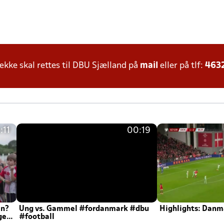
ke skal rettes til DBU Sjælland på
mail
eller på tlf:
463
:11
00:19
en?
Ung vs. Gammel #fordanmark #dbu
Highlights: Danma
ger
#football