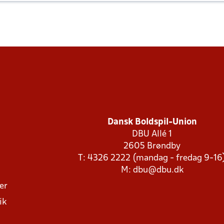
Dansk Boldspil-Union
DBU Allé 1
2605 Brøndby
T: 4326 2222 (mandag - fredag 9-16
M:
dbu@dbu.dk
ger
ik