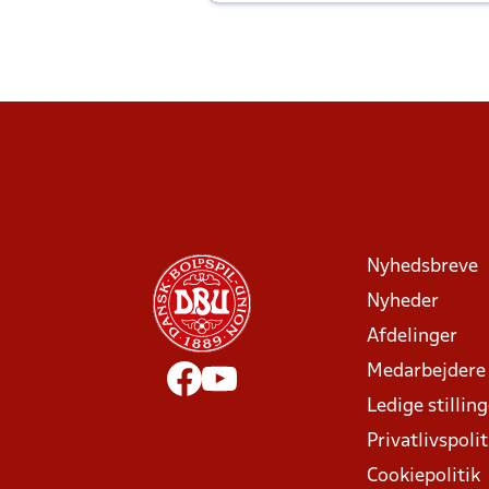
Joachim altid til efter kampe?
Nyhedsbreve
Nyheder
Afdelinger
Medarbejdere
Ledige stillin
Privatlivspolit
Cookiepolitik