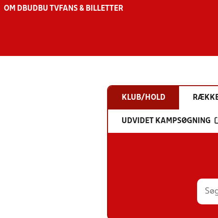
OM DBU
DBU TV
FANS & BILLETTER
KLUB/HOLD
RÆKK
UDVIDET KAMPSØGNING