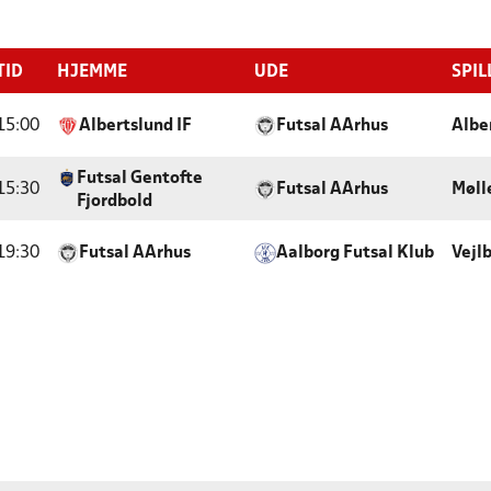
TID
HJEMME
UDE
SPIL
15:00
Albertslund IF
Futsal AArhus
Albe
Futsal Gentofte
15:30
Futsal AArhus
Møll
Fjordbold
19:30
Futsal AArhus
Aalborg Futsal Klub
Vejl