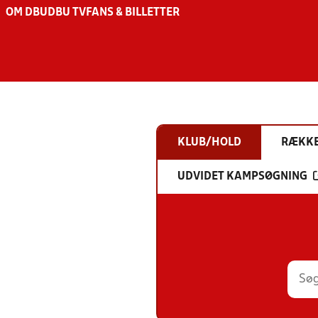
OM DBU
DBU TV
FANS & BILLETTER
KLUB/HOLD
RÆKK
UDVIDET KAMPSØGNING