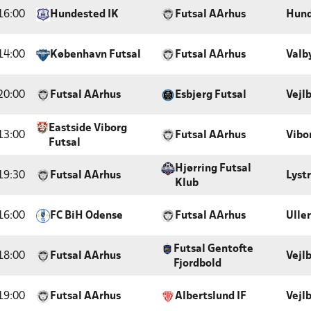
16:00
Hundested IK
Futsal AArhus
Hund
14:00
København Futsal
Futsal AArhus
Valb
20:00
Futsal AArhus
Esbjerg Futsal
Vejl
Eastside Viborg
13:00
Futsal AArhus
Vibo
Futsal
Hjørring Futsal
19:30
Futsal AArhus
Lyst
Klub
16:00
FC BiH Odense
Futsal AArhus
Ulle
Futsal Gentofte
18:00
Futsal AArhus
Vejl
Fjordbold
19:00
Futsal AArhus
Albertslund IF
Vejl