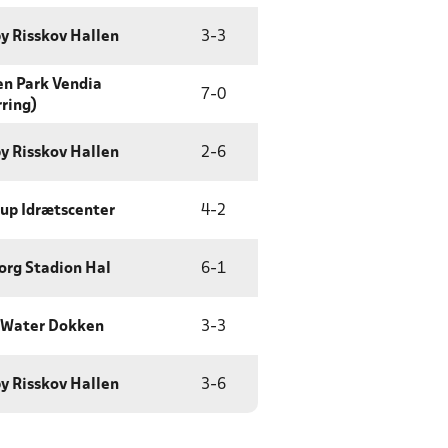
by Risskov Hallen
3
-
3
en Park Vendia
7
-
0
rring)
by Risskov Hallen
2
-
6
rup Idrætscenter
4
-
2
org Stadion Hal
6
-
1
 Water Dokken
3
-
3
by Risskov Hallen
3
-
6