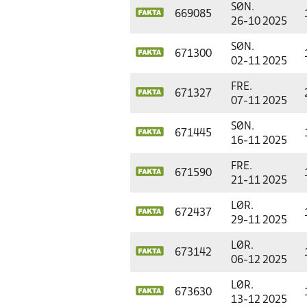
SØN.
669085
26-10 2025
SØN.
671300
02-11 2025
FRE.
671327
07-11 2025
SØN.
671445
16-11 2025
FRE.
671590
21-11 2025
LØR.
672437
29-11 2025
LØR.
673142
06-12 2025
LØR.
673630
13-12 2025