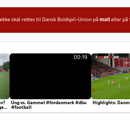
ke skal rettes til Dansk Boldspil-Union på
mail
eller på 
:11
00:19
en?
Ung vs. Gammel #fordanmark #dbu
Highlights: Danma
ger
#football