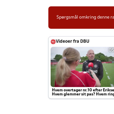
Spørgsmål omkring denne ræk
Videoer fra DBU
05
Hvem overtager nr.10 efter Eriks
Hvem glemmer sit pas? Hvem rin
Joachim altid til efter kampe?