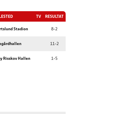
LESTED
TV
RESULTAT
rtslund Stadion
8
-
2
egårdhallen
11
-
2
by Risskov Hallen
1
-
5