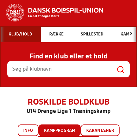
Hvad vil du søge efter?
KLUB/HOLD
RÆKKE
SPILLESTED
KAMP
INDHOLD OG NYHEDER
Find en klub eller et hold
STILLINGER, RESULTATER, KLUBBER OG
HOLD
ROSKILDE BOLDKLUB
U14 Drenge Liga 1 Træningskamp
INFO
KAMPPROGRAM
KARANTÆNER