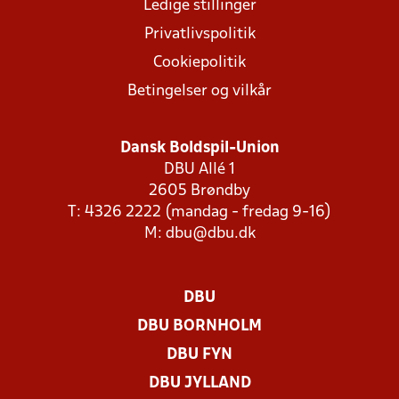
Ledige stillinger
Privatlivspolitik
Cookiepolitik
Betingelser og vilkår
Dansk Boldspil-Union
DBU Allé 1
2605 Brøndby
T: 4326 2222 (mandag - fredag 9-16)
M:
dbu@dbu.dk
DBU
DBU BORNHOLM
DBU FYN
DBU JYLLAND