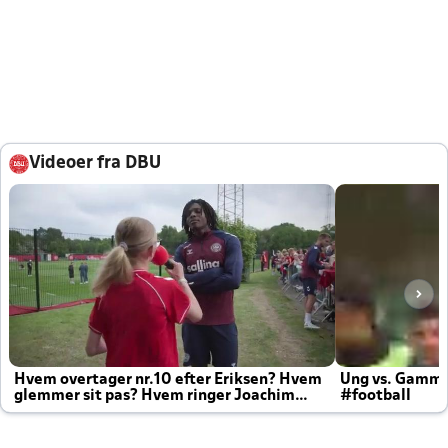
Videoer fra DBU
Hvem overtager nr.10 efter Eriksen? Hvem
Ung vs. Gamm
glemmer sit pas? Hvem ringer Joachim
#football
altid til efter kampe?