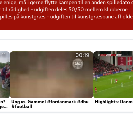
e enige, må i gerne flytte kampen til en anden spilledato
r til rådighed - udgiften deles 50/50 mellem klubberne
 spilles på kunstgræs - udgiften til kunstgræsbane afhol
:11
00:19
en?
Ung vs. Gammel #fordanmark #dbu
Highlights: Danma
ger
#football