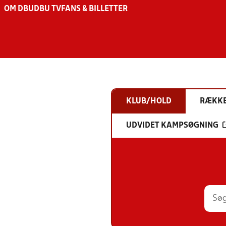
OM DBU
DBU TV
FANS & BILLETTER
KLUB/HOLD
RÆKK
UDVIDET KAMPSØGNING