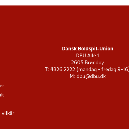
Dansk Boldspil-Union
DBU Allé 1
2605 Brøndby
T: 4326 2222 (mandag - fredag 9-16
M:
dbu@dbu.dk
ger
ik
 vilkår