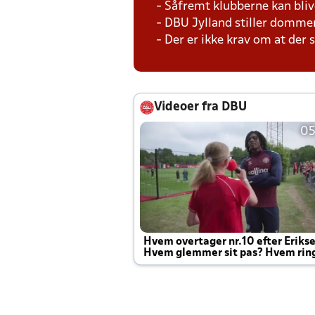
- Såfremt klubberne kan bliv
- DBU Jylland stiller domme
- Der er ikke krav om at der
Videoer fra DBU
05
Hvem overtager nr.10 efter Eriks
Hvem glemmer sit pas? Hvem rin
Joachim altid til efter kampe?