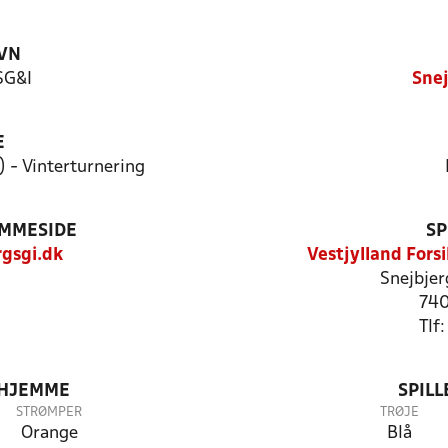
VN
SG&I
Snej
E
) - Vinterturnering
EMMESIDE
SP
gsgi.dk
Vestjylland Fors
Snejbje
740
Tlf
 HJEMME
SPIL
STRØMPER
TRØJE
Orange
Blå