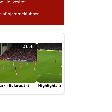
 og klokkeslæt
des af hjemmeklubben
01:58
01:58
rk - Belarus 2-2
Highlights: Skotland - Danmark 4-2
J
E