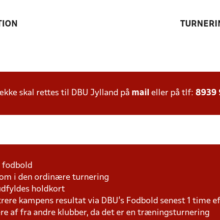
TION
TURNERI
ke skal rettes til DBU Jylland på
mail
eller på tlf:
8939
1 fodbold
som i den ordinære turnering
udfyldes holdkort
trere kampens resultat via DBU's Fodbold senest 1 time 
lere af fra andre klubber, da det er en træningsturnering