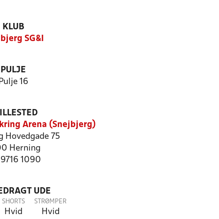
KLUB
bjerg SG&I
PULJE
Pulje 16
ILLESTED
ikring Arena (Snejbjerg)
rg Hovedgade 75
0 Herning
: 9716 1090
LEDRAGT UDE
SHORTS
STRØMPER
Hvid
Hvid