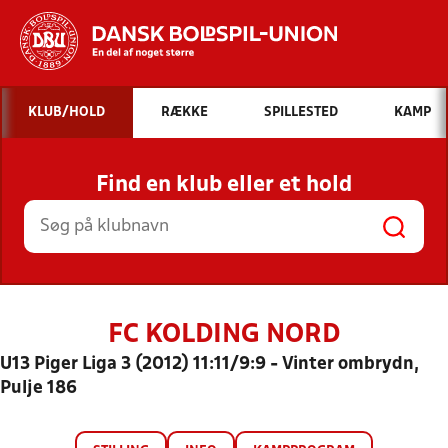
Hvad vil du søge efter?
KLUB/HOLD
RÆKKE
SPILLESTED
KAMP
INDHOLD OG NYHEDER
Find en klub eller et hold
STILLINGER, RESULTATER, KLUBBER OG
HOLD
FC KOLDING NORD
U13 Piger Liga 3 (2012) 11:11/9:9 - Vinter ombrydn,
Pulje 186