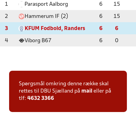
1
Parasport Aalborg
6
15
2
Hammerum IF (2)
6
15
3
KFUM Fodbold, Randers
6
6
4
Viborg B67
6
0
Spørgsmål omkring denne række skal
rettes til DBU Sjælland på
mail
eller på
tlf:
4632 3366