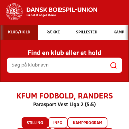
Hvad vil du søge efter?
KLUB/HOLD
RÆKKE
SPILLESTED
KAMP
INDHOLD OG NYHEDER
Find en klub eller et hold
STILLINGER, RESULTATER, KLUBBER OG
HOLD
KFUM FODBOLD, RANDERS
Parasport Vest Liga 2 (5:5)
STILLING
INFO
KAMPPROGRAM