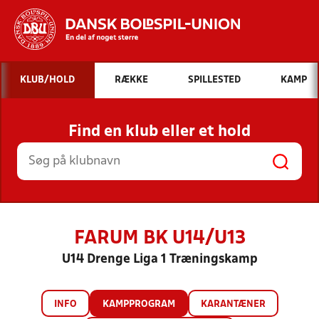
Hvad vil du søge efter?
KLUB/HOLD
RÆKKE
SPILLESTED
KAMP
INDHOLD OG NYHEDER
Find en klub eller et hold
STILLINGER, RESULTATER, KLUBBER OG
HOLD
FARUM BK U14/U13
U14 Drenge Liga 1 Træningskamp
INFO
KAMPPROGRAM
KARANTÆNER