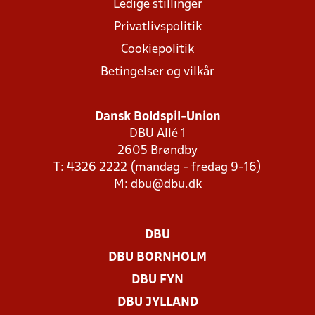
Ledige stillinger
Privatlivspolitik
Cookiepolitik
Betingelser og vilkår
Dansk Boldspil-Union
DBU Allé 1
2605 Brøndby
T: 4326 2222 (mandag - fredag 9-16)
M:
dbu@dbu.dk
DBU
DBU BORNHOLM
DBU FYN
DBU JYLLAND