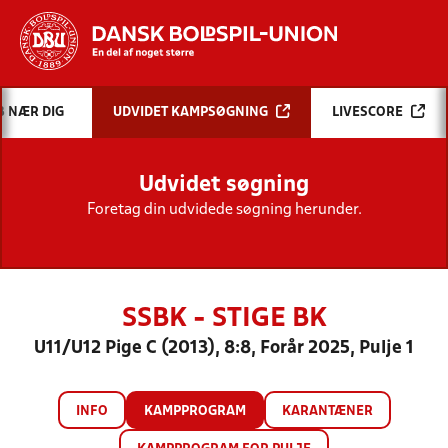
Hvad vil du søge efter?
B NÆR DIG
UDVIDET KAMPSØGNING
LIVESCORE
INDHOLD OG NYHEDER
Udvidet søgning
STILLINGER, RESULTATER, KLUBBER OG
HOLD
Foretag din udvidede søgning herunder.
SSBK - STIGE BK
U11/U12 Pige C (2013), 8:8, Forår 2025, Pulje 1
INFO
KAMPPROGRAM
KARANTÆNER