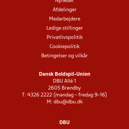
Nyheder
Afdelinger
Medarbejdere
Ledige stillinger
Privatlivspolitik
Cookiepolitik
Betingelser og vilkår
Dansk Boldspil-Union
DBU Allé 1
2605 Brøndby
T: 4326 2222 (mandag - fredag 9-16)
M:
dbu@dbu.dk
DBU