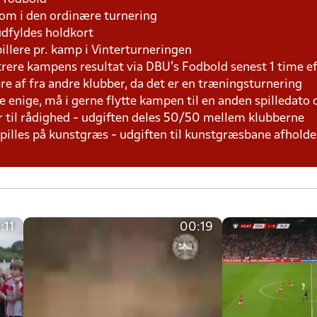
som i den ordinære turnering
udfyldes holdkort
pillere pr. kamp i Vinterturneringen
trere kampens resultat via DBU's Fodbold senest 1 time 
lere af fra andre klubber, da det er en træningsturnering
e enige, må i gerne flytte kampen til en anden spilledato
r til rådighed - udgiften deles 50/50 mellem klubberne
 spilles på kunstgræs - udgiften til kunstgræsbane afhol
:11
00:19