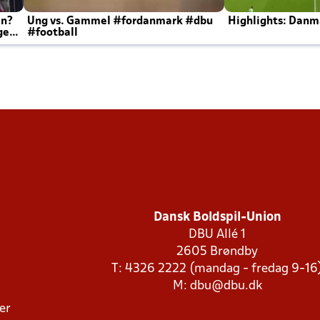
en?
Ung vs. Gammel #fordanmark #dbu
Highlights: Danma
ger
#football
Dansk Boldspil-Union
DBU Allé 1
2605 Brøndby
T: 4326 2222 (mandag - fredag 9-16
M:
dbu@dbu.dk
ger