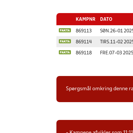
KAMPNR
DATO
869113
SØN.
26-01 202
869114
TIRS.
11-02 202
869118
FRE.
07-03 202
Spørgsmål omkring denne ræk
- Kampene afvikles som 11:1