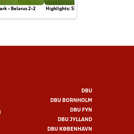
rk - Belarus 2-2
Highlights: Skotland - Danmark 4-2
J
E
DBU
DBU BORNHOLM
DBU FYN
)
DBU JYLLAND
DBU KØBENHAVN