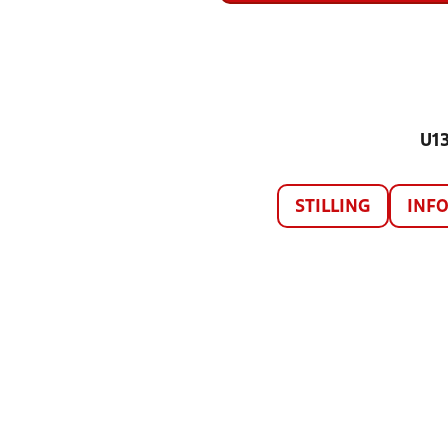
U13
STILLING
INF