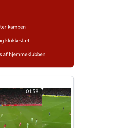
efter kampen
 og klokkeslæt
des af hjemmeklubben
01:58
01:58