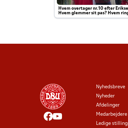
Hvem overtager nr.10 efter Eriks
Hvem glemmer sit pas? Hvem rin
Joachim altid til efter kampe?
Nyhedsbreve
Nyheder
Afdelinger
Medarbejdere
Ledige stillin