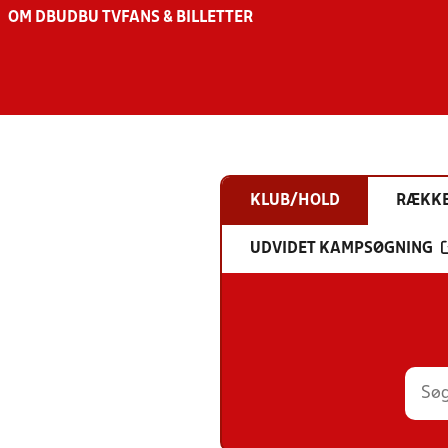
OM DBU
DBU TV
FANS & BILLETTER
KLUB/HOLD
RÆKK
UDVIDET KAMPSØGNING