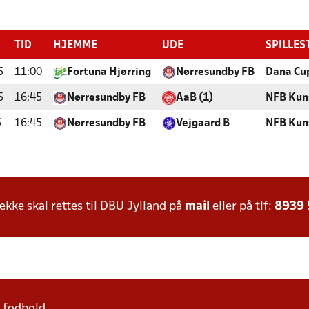
TID
HJEMME
UDE
SPILLES
5
11:00
Fortuna Hjørring
Nørresundby FB
Dana Cu
5
16:45
Nørresundby FB
AaB (1)
NFB Kun
5
16:45
Nørresundby FB
Vejgaard B
NFB Kun
ke skal rettes til DBU Jylland på
mail
eller på tlf:
8939
1 fodbold