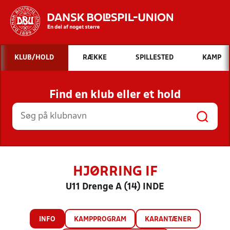
Hvad vil du søge efter?
KLUB/HOLD
RÆKKE
SPILLESTED
KAMP
INDHOLD OG NYHEDER
Find en klub eller et hold
STILLINGER, RESULTATER, KLUBBER OG
HOLD
HJØRRING IF
U11 Drenge A (14) INDE
INFO
KAMPPROGRAM
KARANTÆNER