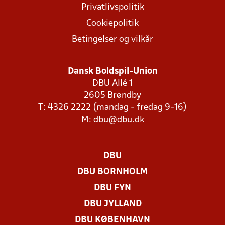
Privatlivspolitik
Cookiepolitik
Betingelser og vilkår
Dansk Boldspil-Union
DBU Allé 1
2605 Brøndby
T: 4326 2222 (mandag - fredag 9-16)
M:
dbu@dbu.dk
DBU
DBU BORNHOLM
DBU FYN
DBU JYLLAND
DBU KØBENHAVN