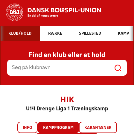
Hvad vil du søge efter?
KLUB/HOLD
RÆKKE
SPILLESTED
KAMP
INDHOLD OG NYHEDER
Find en klub eller et hold
STILLINGER, RESULTATER, KLUBBER OG
HOLD
HIK
U14 Drenge Liga 1 Træningskamp
INFO
KAMPPROGRAM
KARANTÆNER