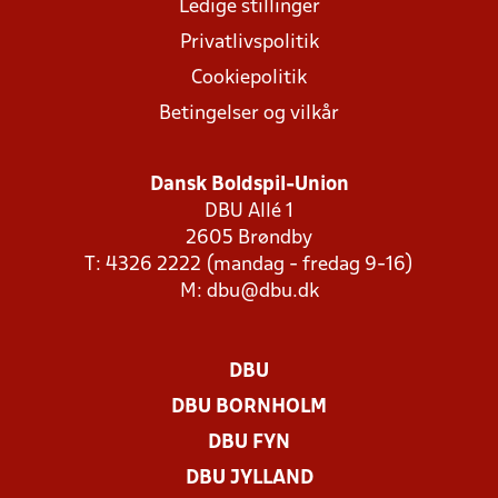
Ledige stillinger
Privatlivspolitik
Cookiepolitik
Betingelser og vilkår
Dansk Boldspil-Union
DBU Allé 1
2605 Brøndby
T: 4326 2222 (mandag - fredag 9-16)
M:
dbu@dbu.dk
DBU
DBU BORNHOLM
DBU FYN
DBU JYLLAND