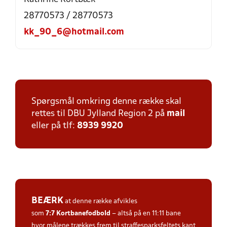
28770573 / 28770573
kk_90_6@hotmail.com
Spørgsmål omkring denne række skal
rettes til DBU Jylland Region 2 på
mail
eller på tlf:
8939 9920
BEÆRK
at denne række afvikles
som
7:7
Kortbanefodbold
– altså på en 11:11 bane
hvor målene trækkes frem til straffesparksfeltets kant