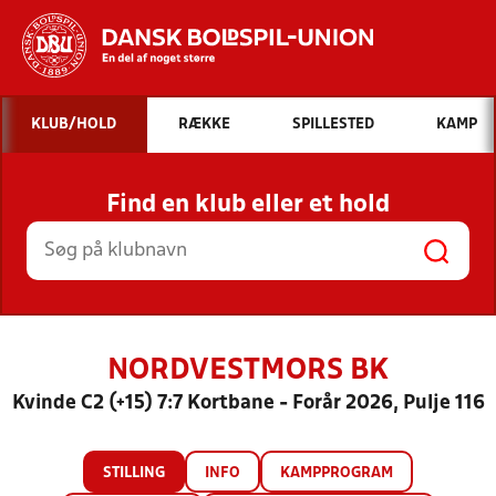
Hvad vil du søge efter?
KLUB/HOLD
RÆKKE
SPILLESTED
KAMP
INDHOLD OG NYHEDER
Find en klub eller et hold
STILLINGER, RESULTATER, KLUBBER OG
HOLD
NORDVESTMORS BK
Kvinde C2 (+15) 7:7 Kortbane - Forår 2026, Pulje 116
STILLING
INFO
KAMPPROGRAM