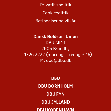
Privatlivspolitik
Cookiepolitik
Betingelser og vilkår
Dansk Boldspil-Union
DBU Allé 1
2605 Brøndby
T: 4326 2222 (mandag - fredag 9-16)
M:
dbu@dbu.dk
DBU
DBU BORNHOLM
DBU FYN
DBU JYLLAND
DBU KØBENHAVN