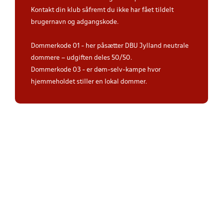
Kontakt din klub såfremt du ikke har fået tildelt
brugernavn og adgangskode.
Dommerkode 01 - her påsætter DBU Jylland neutrale
dommere – udgiften deles 50/50.
Dommerkode 03 - er døm-selv-kampe hvor
hjemmeholdet stiller en lokal dommer.