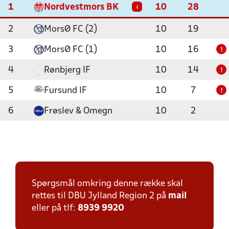
1
Nordvestmors BK
10
28
i
2
MorsØ FC (2)
10
19
3
MorsØ FC (1)
10
16
!
4
Rønbjerg IF
10
14
!
5
Fursund IF
10
7
!
6
Frøslev & Omegn
10
2
Spørgsmål omkring denne række skal
rettes til DBU Jylland Region 2 på
mail
eller på tlf:
8939 9920