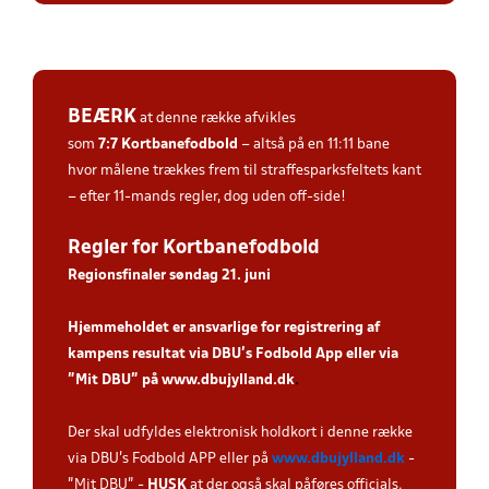
BEÆRK
at denne række afvikles
som
7:7
Kortbanefodbold
– altså på en 11:11 bane
hvor målene trækkes frem til straffesparksfeltets kant
– efter 11-mands regler, dog uden off-side!
Regler for Kortbanefodbold
Regionsfinaler søndag 21. juni
Hjemmeholdet er ansvarlige for registrering af
kampens resultat via DBU’s Fodbold App eller via
”Mit DBU” på
www.dbujylland.dk
.
Der skal udfyldes elektronisk holdkort i denne række
via DBU's Fodbold APP eller på
www.dbujylland.dk
-
"Mit DBU" -
HUSK
at der også skal påføres officials.