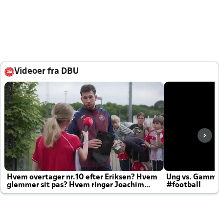
Videoer fra DBU
Hvem overtager nr.10 efter Eriksen? Hvem
Ung vs. Gamm
glemmer sit pas? Hvem ringer Joachim
#football
altid til efter kampe?