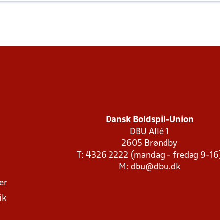
Dansk Boldspil-Union
DBU Allé 1
2605 Brøndby
T: 4326 2222 (mandag - fredag 9-16
M:
dbu@dbu.dk
ger
ik