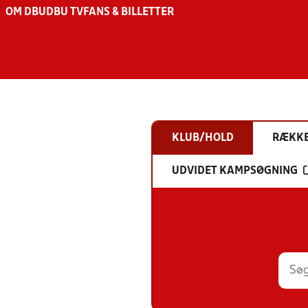
OM DBU
DBU TV
FANS & BILLETTER
KLUB/HOLD
RÆKK
UDVIDET KAMPSØGNING