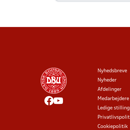
Joachim altid til efter kampe?
Nyhedsbreve
Nyheder
Afdelinger
Medarbejdere
Ledige stillin
Privatlivspolit
Cookiepolitik