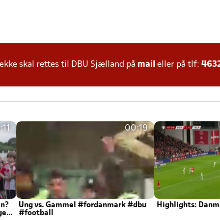
ke skal rettes til DBU Sjælland på
mail
eller på tlf:
463
:11
00:19
en?
Ung vs. Gammel #fordanmark #dbu
Highlights: Danma
ger
#football