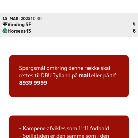
15. MAR. 2025
10:30
Vinding SF
4
Horsens fS
6
Spørgsmål omkring denne række skal
rettes til DBU Jylland på
mail
eller på tlf:
8939 9999
- Kampene afvikles som 11:11 fodbold
- Spilletiden er den samme som i den