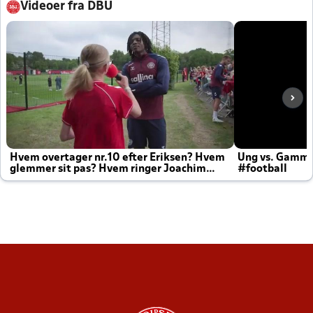
Videoer fra DBU
Hvem overtager nr.10 efter Eriksen? Hvem
Ung vs. Gamm
glemmer sit pas? Hvem ringer Joachim
#football
altid til efter kampe?