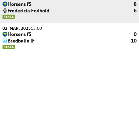
Horsens fS
8
Fredericia Fodbold
6
02. MAR. 2025
13:00
Horsens fS
0
Bredballe IF
10