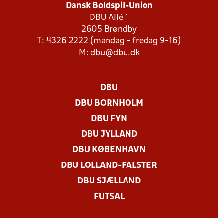
Dansk Boldspil-Union
DBU Allé 1
2605 Brøndby
T: 4326 2222 (mandag - fredag 9-16)
M:
dbu@dbu.dk
DBU
DBU BORNHOLM
DBU FYN
DBU JYLLAND
DBU KØBENHAVN
DBU LOLLAND-FALSTER
DBU SJÆLLAND
FUTSAL