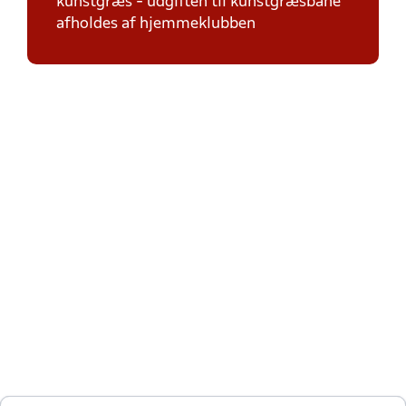
kunstgræs - udgiften til kunstgræsbane
afholdes af hjemmeklubben