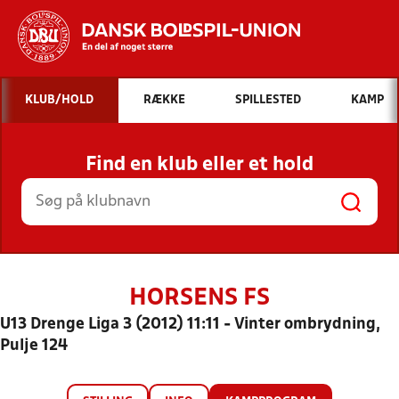
Hvad vil du søge efter?
KLUB/HOLD
RÆKKE
SPILLESTED
KAMP
INDHOLD OG NYHEDER
Find en klub eller et hold
STILLINGER, RESULTATER, KLUBBER OG
HOLD
HORSENS FS
U13 Drenge Liga 3 (2012) 11:11 - Vinter ombrydning,
Pulje 124