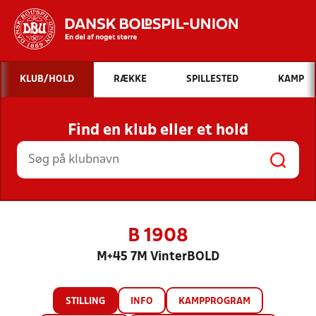
Hvad vil du søge efter?
KLUB/HOLD
RÆKKE
SPILLESTED
KAMP
INDHOLD OG NYHEDER
Find en klub eller et hold
STILLINGER, RESULTATER, KLUBBER OG
HOLD
B 1908
M+45 7M VinterBOLD
STILLING
INFO
KAMPPROGRAM