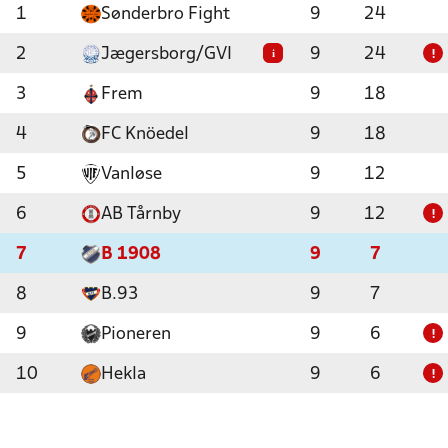
1
Sønderbro Fight
9
24
2
Jægersborg/GVI
9
24
i
!
3
Frem
9
18
4
FC Knöedel
9
18
5
Vanløse
9
12
6
AB Tårnby
9
12
!
7
B 1908
9
7
8
B.93
9
7
9
Pioneren
9
6
!
10
Hekla
9
6
!