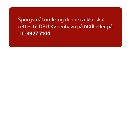
Spørgsmål omkring denne række skal
rettes til DBU København på
mail
eller på
tlf:
3927 7144