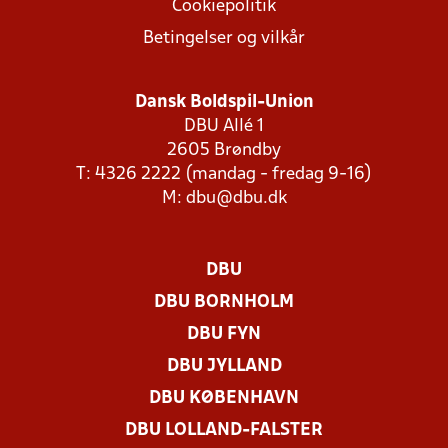
Cookiepolitik
Betingelser og vilkår
Dansk Boldspil-Union
DBU Allé 1
2605 Brøndby
T: 4326 2222 (mandag - fredag 9-16)
M:
dbu@dbu.dk
DBU
DBU BORNHOLM
DBU FYN
DBU JYLLAND
DBU KØBENHAVN
DBU LOLLAND-FALSTER