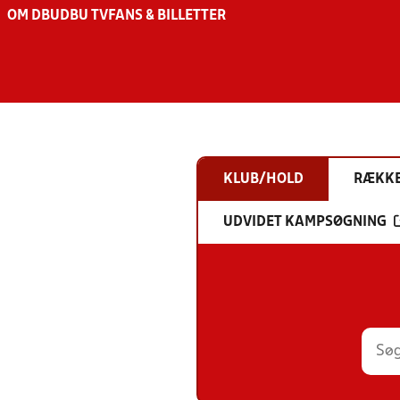
OM DBU
DBU TV
FANS & BILLETTER
KLUB/HOLD
RÆKK
UDVIDET KAMPSØGNING