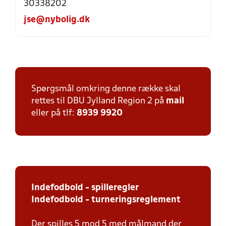
30338202
jse@nybolig.dk
Spørgsmål omkring denne række skal
rettes til DBU Jylland Region 2 på
mail
eller på tlf:
8939 9920
Indefodbold - spilleregler
Indefodbold - turneringsreglement
Der spilles 5 mod 5 med målmand der