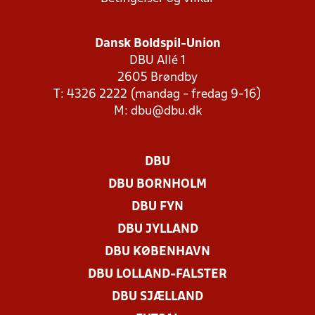
Dansk Boldspil-Union
DBU Allé 1
2605 Brøndby
T: 4326 2222 (mandag - fredag 9-16)
M:
dbu@dbu.dk
DBU
DBU BORNHOLM
DBU FYN
DBU JYLLAND
DBU KØBENHAVN
DBU LOLLAND-FALSTER
DBU SJÆLLAND