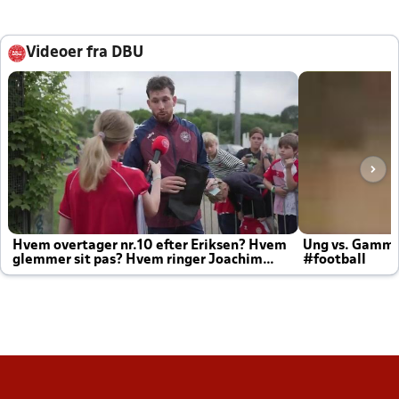
Videoer fra DBU
Hvem overtager nr.10 efter Eriksen? Hvem
Ung vs. Gamm
glemmer sit pas? Hvem ringer Joachim
#football
altid til efter kampe?