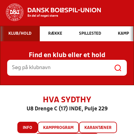
Hvad vil du søge efter?
KLUB/HOLD
RÆKKE
SPILLESTED
KAMP
INDHOLD OG NYHEDER
Find en klub eller et hold
STILLINGER, RESULTATER, KLUBBER OG
HOLD
HVA SYDTHY
U8 Drenge C (17) INDE, Pulje 229
INFO
KAMPPROGRAM
KARANTÆNER