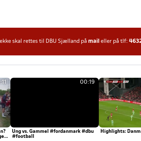
ke skal rettes til DBU Sjælland på
mail
eller på tlf:
463
:11
00:19
en?
Ung vs. Gammel #fordanmark #dbu
Highlights: Danma
ger
#football