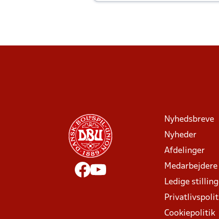
Joachim altid til efter kampe?
Nyhedsbreve
Nyheder
Afdelinger
Medarbejdere
Ledige stillin
Privatlivspolit
Cookiepolitik