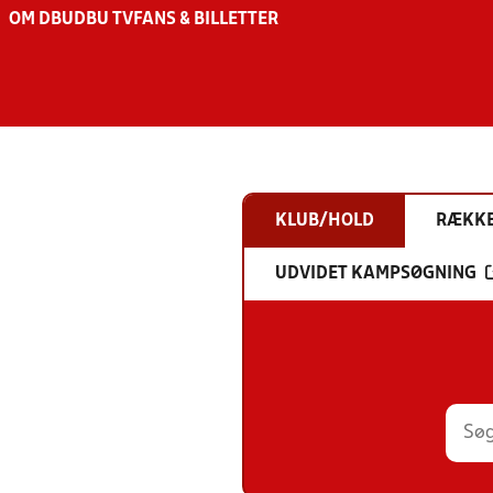
OM DBU
DBU TV
FANS & BILLETTER
KLUB/HOLD
RÆKK
UDVIDET KAMPSØGNING