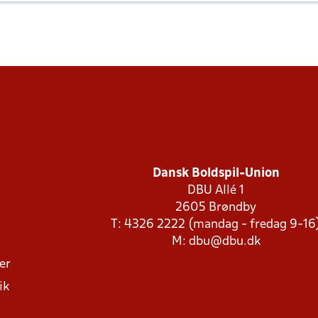
Dansk Boldspil-Union
DBU Allé 1
2605 Brøndby
T: 4326 2222 (mandag - fredag 9-16
M:
dbu@dbu.dk
ger
ik