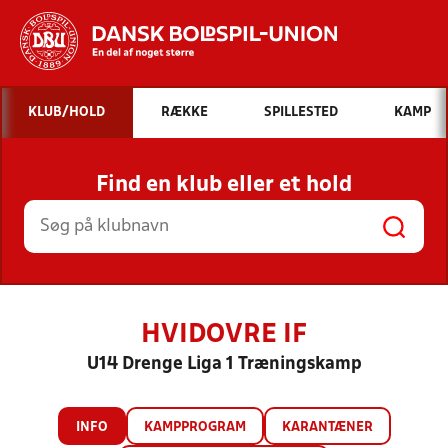
Hvad vil du søge efter?
KLUB/HOLD
RÆKKE
SPILLESTED
KAMP
INDHOLD OG NYHEDER
Find en klub eller et hold
STILLINGER, RESULTATER, KLUBBER OG
HOLD
HVIDOVRE IF
U14 Drenge Liga 1 Træningskamp
INFO
KAMPPROGRAM
KARANTÆNER