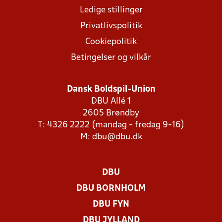
Ledige stillinger
Privatlivspolitik
Cookiepolitik
Betingelser og vilkår
Dansk Boldspil-Union
DBU Allé 1
2605 Brøndby
T: 4326 2222 (mandag - fredag 9-16)
M:
dbu@dbu.dk
DBU
DBU BORNHOLM
DBU FYN
DBU JYLLAND