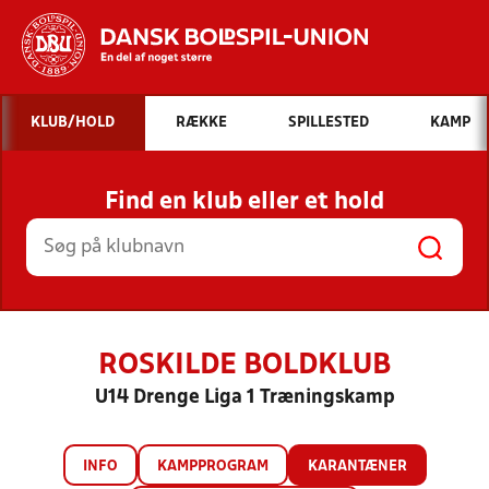
Hvad vil du søge efter?
KLUB/HOLD
RÆKKE
SPILLESTED
KAMP
INDHOLD OG NYHEDER
Find en klub eller et hold
STILLINGER, RESULTATER, KLUBBER OG
HOLD
ROSKILDE BOLDKLUB
U14 Drenge Liga 1 Træningskamp
INFO
KAMPPROGRAM
KARANTÆNER