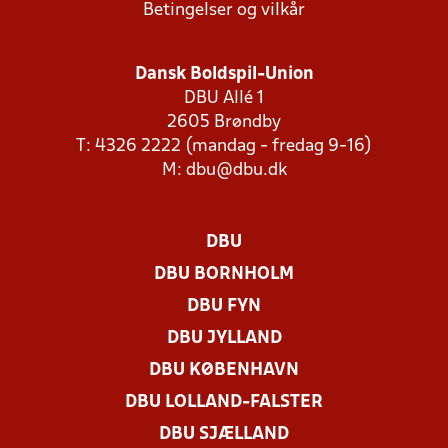
Betingelser og vilkår
Dansk Boldspil-Union
DBU Allé 1
2605 Brøndby
T: 4326 2222 (mandag - fredag 9-16)
M:
dbu@dbu.dk
DBU
DBU BORNHOLM
DBU FYN
DBU JYLLAND
DBU KØBENHAVN
DBU LOLLAND-FALSTER
DBU SJÆLLAND