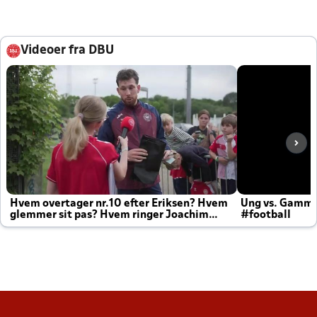
Videoer fra DBU
Hvem overtager nr.10 efter Eriksen? Hvem
Ung vs. Gamm
glemmer sit pas? Hvem ringer Joachim
#football
altid til efter kampe?