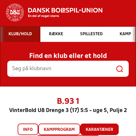
Hvad vil du søge efter?
KLUB/HOLD
RÆKKE
SPILLESTED
KAMP
INDHOLD OG NYHEDER
Find en klub eller et hold
STILLINGER, RESULTATER, KLUBBER OG
HOLD
B.93 1
VinterBold U8 Drenge 3 (17) 5:5 - uge 5, Pulje 2
INFO
KAMPPROGRAM
KARANTÆNER