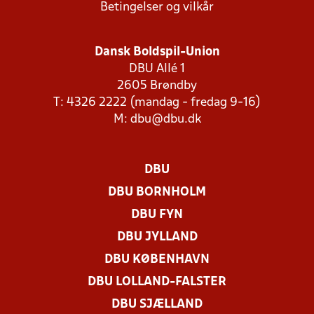
Betingelser og vilkår
Dansk Boldspil-Union
DBU Allé 1
2605 Brøndby
T: 4326 2222 (mandag - fredag 9-16)
M:
dbu@dbu.dk
DBU
DBU BORNHOLM
DBU FYN
DBU JYLLAND
DBU KØBENHAVN
DBU LOLLAND-FALSTER
DBU SJÆLLAND