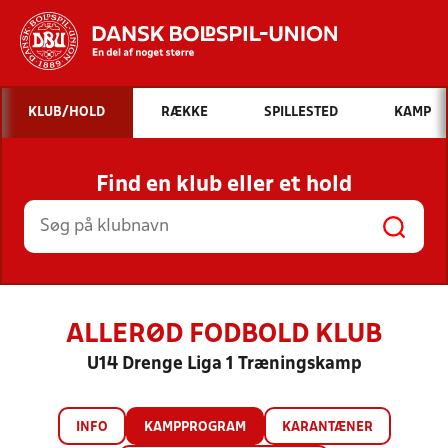
Hvad vil du søge efter?
KLUB/HOLD
RÆKKE
SPILLESTED
KAMP
INDHOLD OG NYHEDER
Find en klub eller et hold
STILLINGER, RESULTATER, KLUBBER OG
HOLD
ALLERØD FODBOLD KLUB
U14 Drenge Liga 1 Træningskamp
INFO
KAMPPROGRAM
KARANTÆNER