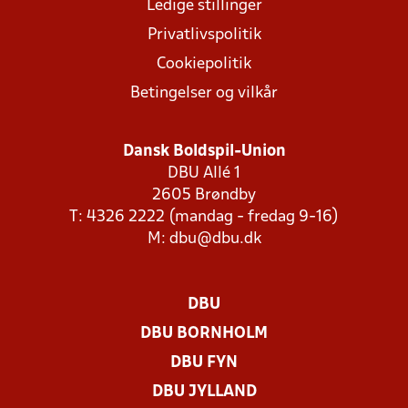
Ledige stillinger
Privatlivspolitik
Cookiepolitik
Betingelser og vilkår
Dansk Boldspil-Union
DBU Allé 1
2605 Brøndby
T: 4326 2222 (mandag - fredag 9-16)
M:
dbu@dbu.dk
DBU
DBU BORNHOLM
DBU FYN
DBU JYLLAND