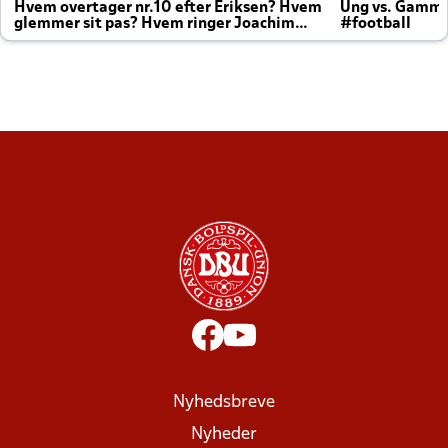
Hvem overtager nr.10 efter Eriksen? Hvem
Ung vs. Gamm
glemmer sit pas? Hvem ringer Joachim
#football
altid til efter kampe?
Nyhedsbreve
Nyheder