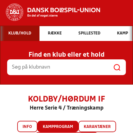
Hvad vil du søge efter?
KLUB/HOLD
RÆKKE
SPILLESTED
KAMP
INDHOLD OG NYHEDER
Find en klub eller et hold
STILLINGER, RESULTATER, KLUBBER OG
HOLD
KOLDBY/HØRDUM IF
Herre Serie 4 / Træningskamp
INFO
KAMPPROGRAM
KARANTÆNER