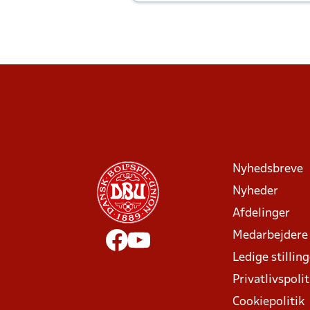
Joachim altid til efter kampe?
Nyhedsbreve
Nyheder
Afdelinger
Medarbejdere
Ledige stillin
Privatlivspolit
Cookiepolitik