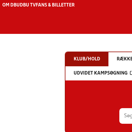
OM DBU
DBU TV
FANS & BILLETTER
KLUB/HOLD
RÆKK
UDVIDET KAMPSØGNING