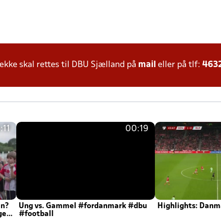
ke skal rettes til DBU Sjælland på
mail
eller på tlf:
463
:11
00:19
en?
Ung vs. Gammel #fordanmark #dbu
Highlights: Danma
ger
#football