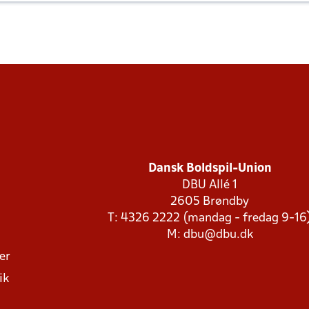
Dansk Boldspil-Union
DBU Allé 1
2605 Brøndby
T: 4326 2222 (mandag - fredag 9-16
M:
dbu@dbu.dk
ger
ik