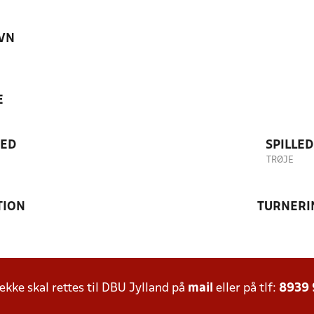
VN
E
TED
SPILLE
TRØJE
TION
TURNERI
ke skal rettes til DBU Jylland på
mail
eller på tlf:
8939