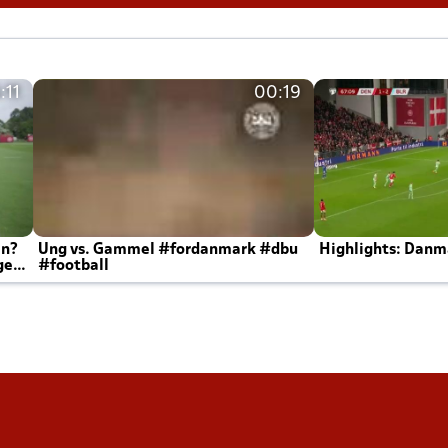
:11
00:19
en?
Ung vs. Gammel #fordanmark #dbu
Highlights: Danma
ger
#football