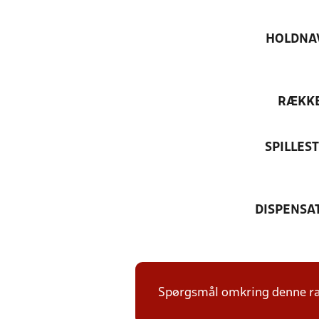
HOLDNA
RÆKK
SPILLES
DISPENSA
Spørgsmål omkring denne ræk