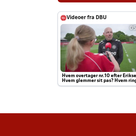
Videoer fra DBU
05
Hvem overtager nr.10 efter Eriks
Hvem glemmer sit pas? Hvem rin
Joachim altid til efter kampe?