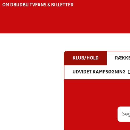
OM DBU
DBU TV
FANS & BILLETTER
KLUB/HOLD
RÆKK
UDVIDET KAMPSØGNING