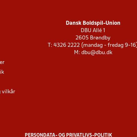
Dansk Boldspil-Union
DBU Allé 1
2605 Brøndby
T: 4326 2222 (mandag - fredag 9-16
M:
dbu@dbu.dk
ger
ik
 vilkår
PERSONDATA- OG PRIVATLIVS-POLITIK