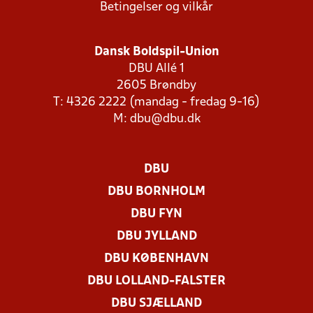
Betingelser og vilkår
Dansk Boldspil-Union
DBU Allé 1
2605 Brøndby
T: 4326 2222 (mandag - fredag 9-16)
M:
dbu@dbu.dk
DBU
DBU BORNHOLM
DBU FYN
DBU JYLLAND
DBU KØBENHAVN
DBU LOLLAND-FALSTER
DBU SJÆLLAND