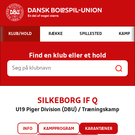
Hvad vil du søge efter?
KLUB/HOLD
RÆKKE
SPILLESTED
KAMP
INDHOLD OG NYHEDER
Find en klub eller et hold
STILLINGER, RESULTATER, KLUBBER OG
HOLD
SILKEBORG IF Q
U19 Piger Division (DBU) / Træningskamp
INFO
KAMPPROGRAM
KARANTÆNER