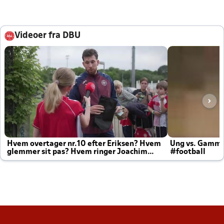
Videoer fra DBU
Hvem overtager nr.10 efter Eriksen? Hvem
Ung vs. Gamm
glemmer sit pas? Hvem ringer Joachim
#football
altid til efter kampe?