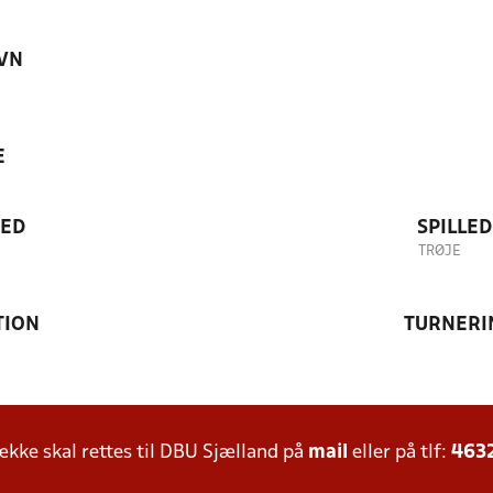
VN
E
TED
SPILLE
TRØJE
TION
TURNERI
ke skal rettes til DBU Sjælland på
mail
eller på tlf:
463