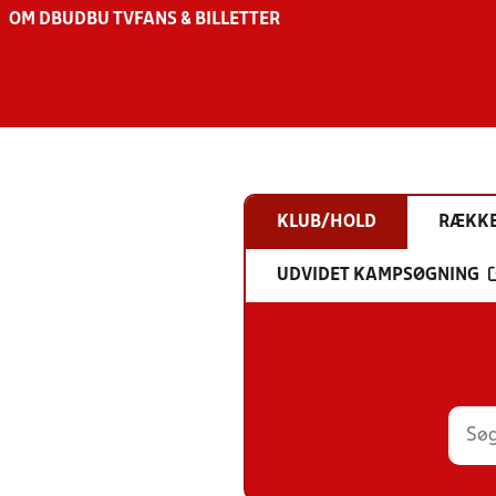
OM DBU
DBU TV
FANS & BILLETTER
KLUB/HOLD
RÆKK
UDVIDET KAMPSØGNING