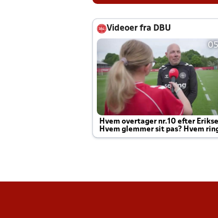
Videoer fra DBU
05
Hvem overtager nr.10 efter Eriks
Hvem glemmer sit pas? Hvem rin
Joachim altid til efter kampe?