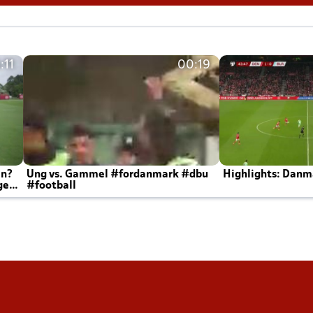
:11
00:19
en?
Ung vs. Gammel #fordanmark #dbu
Highlights: Danma
ger
#football