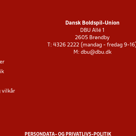
Dansk Boldspil-Union
DBU Allé 1
2605 Brøndby
T: 4326 2222 (mandag - fredag 9-16
M:
dbu@dbu.dk
ger
ik
 vilkår
PERSONDATA- OG PRIVATLIVS-POLITIK