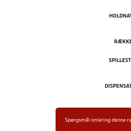
HOLDNA
RÆKK
SPILLES
DISPENSA
Spørgsmål omkring denne ræk