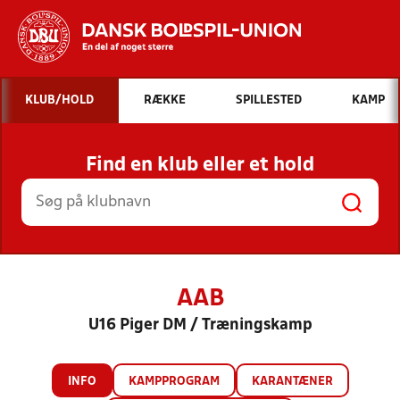
Hvad vil du søge efter?
KLUB/HOLD
RÆKKE
SPILLESTED
KAMP
INDHOLD OG NYHEDER
Find en klub eller et hold
STILLINGER, RESULTATER, KLUBBER OG
HOLD
AAB
U16 Piger DM / Træningskamp
INFO
KAMPPROGRAM
KARANTÆNER