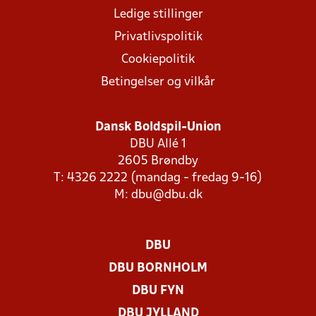
Ledige stillinger
Privatlivspolitik
Cookiepolitik
Betingelser og vilkår
Dansk Boldspil-Union
DBU Allé 1
2605 Brøndby
T: 4326 2222 (mandag - fredag 9-16)
M:
dbu@dbu.dk
DBU
DBU BORNHOLM
DBU FYN
DBU JYLLAND