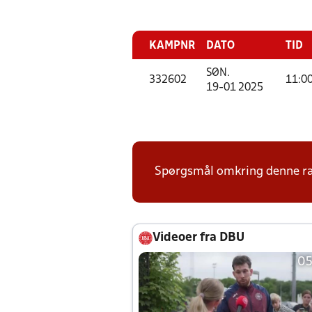
KAMPNR
DATO
TID
SØN.
332602
11:0
19-01 2025
Spørgsmål omkring denne ræk
Videoer fra DBU
05