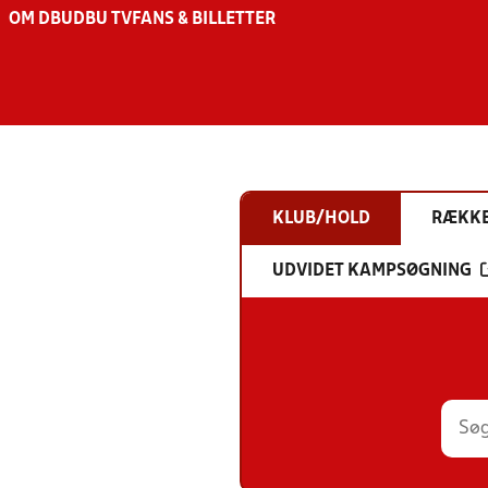
OM DBU
DBU TV
FANS & BILLETTER
KLUB/HOLD
RÆKK
UDVIDET KAMPSØGNING