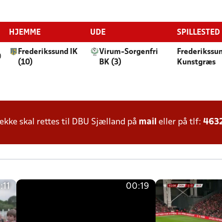
HJEMME
UDE
SPILLESTED
Frederikssund IK
Virum-Sorgenfri
Frederikssu
0
(10)
BK (3)
Kunstgræs
ke skal rettes til DBU Sjælland på
mail
eller på tlf:
463
:11
00:19