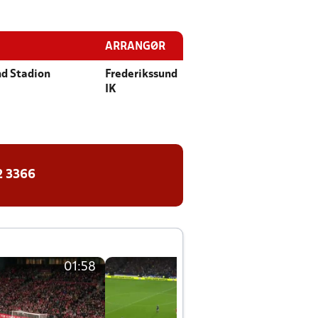
ARRANGØR
nd Stadion
Frederikssund
IK
2 3366
01:58
01:58