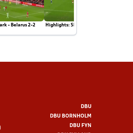
rk - Belarus 2-2
Highlights: Skotland - Danmark 4-2
J
E
DBU
DBU BORNHOLM
DBU FYN
)