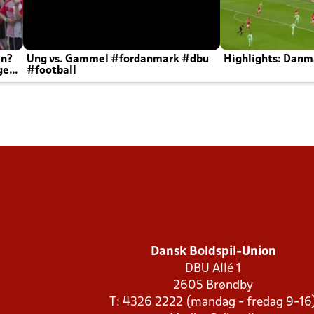
en?
Ung vs. Gammel #fordanmark #dbu
Highlights: Danma
ger
#football
Dansk Boldspil-Union
DBU Allé 1
2605 Brøndby
T: 4326 2222 (mandag - fredag 9-16