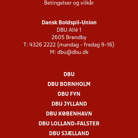
Betingelser og vilkår
Dansk Boldspil-Union
DBU Allé 1
2605 Brøndby
T: 4326 2222 (mandag - fredag 9-16)
M:
dbu@dbu.dk
DBU
DBU BORNHOLM
DBU FYN
DBU JYLLAND
DBU KØBENHAVN
DBU LOLLAND-FALSTER
DBU SJÆLLAND