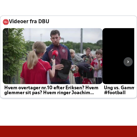
Videoer fra DBU
Hvem overtager nr.10 efter Eriksen? Hvem
Ung vs. Gamm
glemmer sit pas? Hvem ringer Joachim
#football
altid til efter kampe?