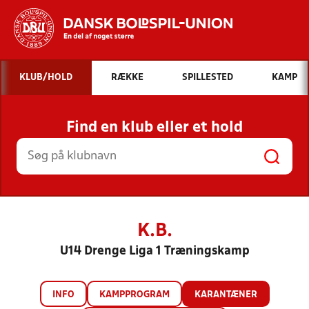
Hvad vil du søge efter?
KLUB/HOLD
RÆKKE
SPILLESTED
KAMP
INDHOLD OG NYHEDER
Find en klub eller et hold
STILLINGER, RESULTATER, KLUBBER OG
HOLD
K.B.
U14 Drenge Liga 1 Træningskamp
INFO
KAMPPROGRAM
KARANTÆNER